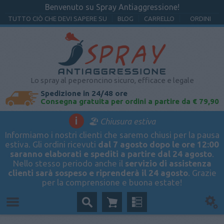
Benvenuto su Spray Antiaggressione!
TUTTO CIÒ CHE DEVI SAPERE SU
BLOG
CARRELLO
ORDINI
Lo spray al peperoncino sicuro, efficace e legale
Spedizione in 24/48 ore
Consegna gratuita per ordini a partire da € 79,90
i
🏖️ Chiusura estiva
Informiamo i nostri clienti che saremo chiusi per la pausa
estiva. Gli ordini ricevuti
dal 7 agosto dopo le ore 12:00
saranno elaborati e spediti a partire dal 24 agosto
.
Nello stesso periodo anche il
servizio di assistenza
clienti sarà sospeso e riprenderà il 24 agosto
. Grazie
per la comprensione e buona estate!