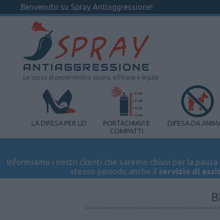
Benvenuto su Spray Antiaggressione!
Lo spray al peperoncino sicuro, efficace e legale
LA DIFESA PER LEI
PORTACHIAVI E
DIFESA DA ANIM
COMPATTI
Informiamo i nostri clienti che saremo chiusi per la pausa e
stesso periodo anche il
servizio di assi
B