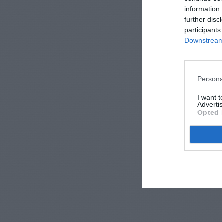
information 
further disc
participants
Downstream 
Persona
I want 
Advertis
Opted 