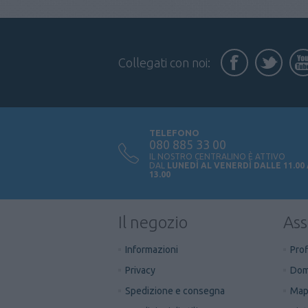
Collegati con noi:
TELEFONO
080 885 33 00
IL NOSTRO CENTRALINO È ATTIVO
DAL
LUNEDÌ AL VENERDÌ DALLE 11.00
13.00
Il negozio
Ass
Informazioni
Prof
Privacy
Dom
Spedizione e consegna
Mapp