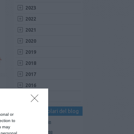
2023
2022
2021
2020
2019
2018
2017
2016
2015
I tag più popolari del blog
sonal or
ection to
Mace Muzzle Canin
ou may
pistola peperoncino
 personal