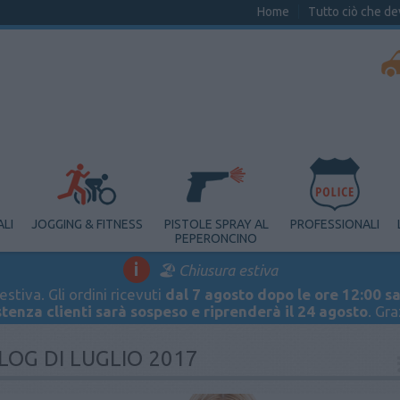
Home
Tutto ciò che de
ALI
JOGGING & FITNESS
PISTOLE SPRAY AL
PROFESSIONALI
PEPERONCINO
i
🏖️ Chiusura estiva
stiva. Gli ordini ricevuti
dal 7 agosto dopo le ore 12:00 sa
stenza clienti sarà sospeso e riprenderà il 24 agosto
. Gr
LOG DI LUGLIO 2017