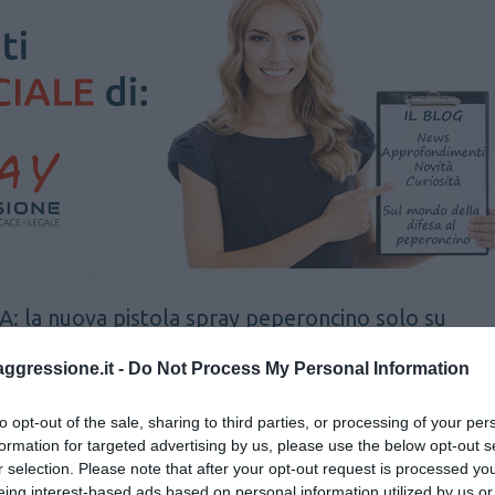
la nuova pistola spray peperoncino solo su
aggressione.it -
Do Not Process My Personal Information
oncino
spray antiaggressione
pistola spray al peperoncino
to opt-out of the sale, sharing to third parties, or processing of your per
formation for targeted advertising by us, please use the below opt-out s
r selection. Please note that after your opt-out request is processed y
eing interest-based ads based on personal information utilized by us or