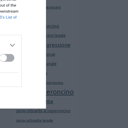
out of the
pistola spray peperoncino
 downstream
Sabre GTM 3000
B’s List of
spray al peperoncino
spray al peperoncino legale
spray antiaggressione
spray difesa da animali
spray difesa personale
spray igienizzante
spray legale al peperoncino
spray peperoncino
spray urticante
spray urticante al peperoncino
spray urticante legale