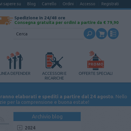
vi sapere su
Blog
Carrello
Ordini
Accesso
Registrati
Spedizione in 24/48 ore
Consegna gratuita per ordini a partire da € 79,90
LINEA DEFENDER
ACCESSORI E
OFFERTE SPECIALI
RICARICHE
ranno elaborati e spediti a partire dal 24 agosto
. Nello
azie per la comprensione e buona estate!
Archivio blog
2024