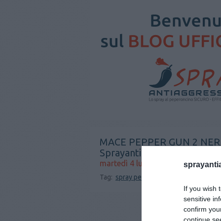
MACE PEPPER GUN 2 NERA: 
Sprayantiaggressione.it
martedì 4 luglio 2017
sprayanti
Tag:
spray peperoncino
spray al peper
If you wish 
sensitive in
confirm you
continue se