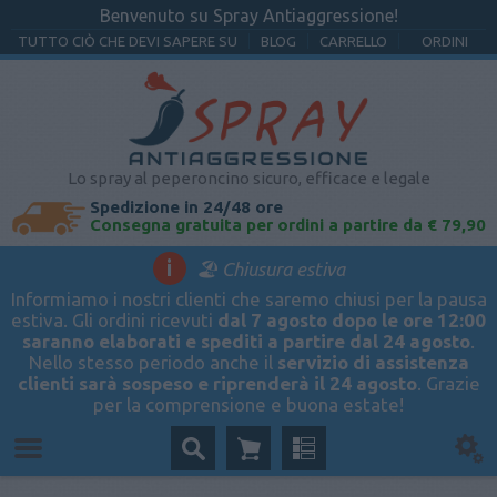
Benvenuto su Spray Antiaggressione!
TUTTO CIÒ CHE DEVI SAPERE SU
BLOG
CARRELLO
ORDINI
Lo spray al peperoncino sicuro, efficace e legale
Spedizione in 24/48 ore
Consegna gratuita per ordini a partire da € 79,90
i
🏖️ Chiusura estiva
Informiamo i nostri clienti che saremo chiusi per la pausa
estiva. Gli ordini ricevuti
dal 7 agosto dopo le ore 12:00
saranno elaborati e spediti a partire dal 24 agosto
.
Nello stesso periodo anche il
servizio di assistenza
clienti sarà sospeso e riprenderà il 24 agosto
. Grazie
per la comprensione e buona estate!