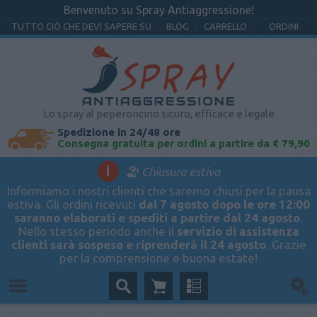
Benvenuto su Spray Antiaggressione!
TUTTO CIÒ CHE DEVI SAPERE SU
BLOG
CARRELLO
ORDINI
Lo spray al peperoncino sicuro, efficace e legale
Spedizione in 24/48 ore
Consegna gratuita per ordini a partire da € 79,90
i
🏖️ Chiusura estiva
Informiamo i nostri clienti che saremo chiusi per la pausa
estiva. Gli ordini ricevuti
dal 7 agosto dopo le ore 12:00
saranno elaborati e spediti a partire dal 24 agosto
.
Nello stesso periodo anche il
servizio di assistenza
clienti sarà sospeso e riprenderà il 24 agosto
. Grazie
per la comprensione e buona estate!