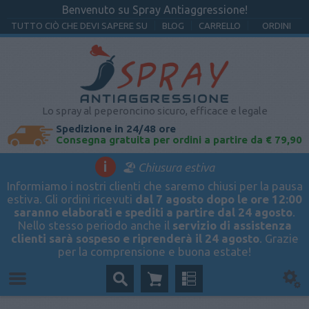
Benvenuto su Spray Antiaggressione!
TUTTO CIÒ CHE DEVI SAPERE SU
BLOG
CARRELLO
ORDINI
Lo spray al peperoncino sicuro, efficace e legale
Spedizione in 24/48 ore
Consegna gratuita per ordini a partire da € 79,90
i
🏖️ Chiusura estiva
Informiamo i nostri clienti che saremo chiusi per la pausa
estiva. Gli ordini ricevuti
dal 7 agosto dopo le ore 12:00
saranno elaborati e spediti a partire dal 24 agosto
.
Nello stesso periodo anche il
servizio di assistenza
clienti sarà sospeso e riprenderà il 24 agosto
. Grazie
per la comprensione e buona estate!