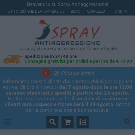
Benvenuto su Spray Antiaggressione!
TUTTO CIÒ CHE DEVI SAPERE SU
BLOG
CARRELLO
ORDINI
Lo spray al peperoncino sicuro, efficace e legale
Spedizione in 24/48 ore
Consegna gratuita per ordini a partire da € 79,90
i
🏖️ Chiusura estiva
Informiamo i nostri clienti che saremo chiusi per la pausa
estiva. Gli ordini ricevuti
dal 7 agosto dopo le ore 12:00
saranno elaborati e spediti a partire dal 24 agosto
.
Nello stesso periodo anche il
servizio di assistenza
clienti sarà sospeso e riprenderà il 24 agosto
. Grazie
per la comprensione e buona estate!