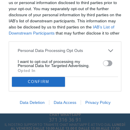
us or personal information disclosed to third parties prior to
your opt-out. You may separately opt-out of the further
disclosure of your personal information by third parties on the
IAB’s list of downstream participants. This information may
also be disclosed by us to third parties on the
IAB’s List of
Downstream Participants
that may further disclose it to other
third parties.
TELEFONO
080 885 33 00
Personal Data Processing Opt Outs
IL NOSTRO CENTRALINO È ATTIVO
DAL
LUNEDÌ AL VENERDÌ DALLE 11.00 ALLE 13.00
I want to opt-out of processing my
Personal Data for Targeted Advertising.
Opted In
CONFIRM
EMAIL
info@sprayantiaggressione.it
Data Deletion
Data Access
Privacy Policy
CHAT WHATSAPP
371 316 36 91
IL NOSTRO SUPPORTO TRAMITE CHAT WHATSAPP È ATTIVO DAL
LUNEDÌ
AL VENERDÌ DALLE 10.00 ALLE 13.00 E DALLE 15.00 ALLE 17.00