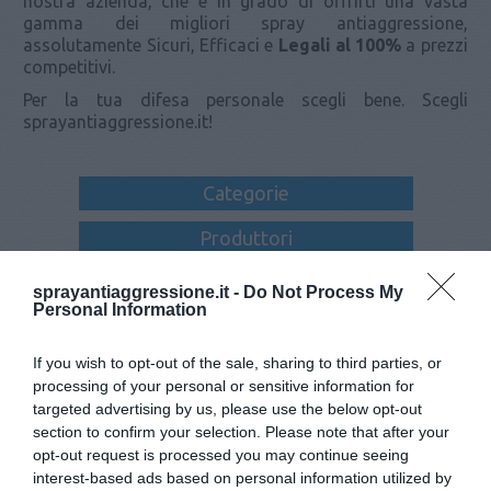
nostra azienda, che è in grado di offrirti una vasta
gamma dei migliori spray antiaggressione,
assolutamente Sicuri, Efficaci e
Legali al 100%
a prezzi
competitivi.
Per la tua difesa personale scegli bene. Scegli
sprayantiaggressione.it!
Categorie
Produttori
I tag più popolari
sprayantiaggressione.it -
Do Not Process My
Personal Information
Collegati con noi:
If you wish to opt-out of the sale, sharing to third parties, or
processing of your personal or sensitive information for
targeted advertising by us, please use the below opt-out
section to confirm your selection. Please note that after your
opt-out request is processed you may continue seeing
Iscriviti alla newsletter
interest-based ads based on personal information utilized by