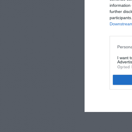
information 
further disc
participants
Downstream 
Persona
I want 
Advertis
Opted 