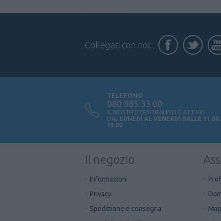
Collegati con noi:
TELEFONO
080 885 33 00
IL NOSTRO CENTRALINO È ATTIVO
DAL
LUNEDÌ AL VENERDÌ DALLE 11.00
13.00
Il negozio
Ass
Informazioni
Prof
Privacy
Dom
Spedizione e consegna
Mapp