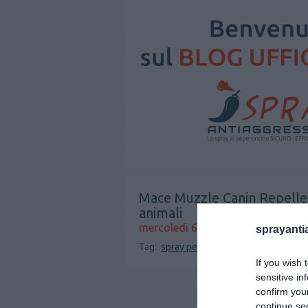
Mace Muzzle Canin Repellen
animali
mercoledì 6 settembre 2017
sprayanti
Tag:
spray peperoncino
spray al peper
If you wish 
sensitive in
confirm you
continue se