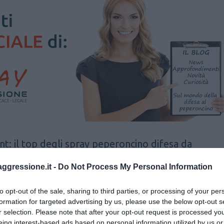
t: il top degli spray peperoncino difesa da
aggressione.it -
Do Not Process My Personal Information
oncino
Mace Muzzle Canin
spray antiaggressione
to opt-out of the sale, sharing to third parties, or processing of your per
formation for targeted advertising by us, please use the below opt-out s
r selection. Please note that after your opt-out request is processed y
eing interest-based ads based on personal information utilized by us or