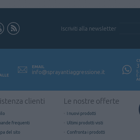
Iscriviti alla newsletter
C
3
EMAIL
info@sprayantiaggressione.it
I
 ALLE
È
A
istenza clienti
Le nostre offerte
ilo
I nuovi prodotti
ande frequenti
Ultimi prodotti visti
a del sito
Confronta i prodotti