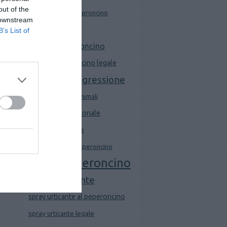
out of the
pistola spray peperoncino
 downstream
Sabre GTM 3000
B’s List of
spray al peperoncino
spray al peperoncino legale
spray antiaggressione
spray difesa da animali
spray difesa personale
spray igienizzante
spray legale al peperoncino
spray peperoncino
spray urticante
spray urticante al peperoncino
spray urticante legale