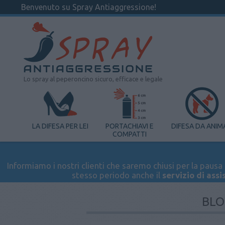
Benvenuto su Spray Antiaggressione!
Lo spray al peperoncino sicuro, efficace e legale
LA DIFESA PER LEI
PORTACHIAVI E
DIFESA DA ANIM
COMPATTI
Informiamo i nostri clienti che saremo chiusi per la pausa e
stesso periodo anche il
servizio di assi
BLO