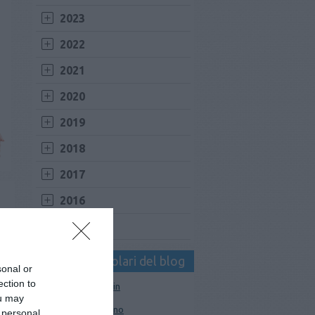
2023
2022
2021
2020
2019
2018
2017
2016
2015
I tag più popolari del blog
sonal or
ection to
Mace Muzzle Canin
ou may
pistola peperoncino
 personal