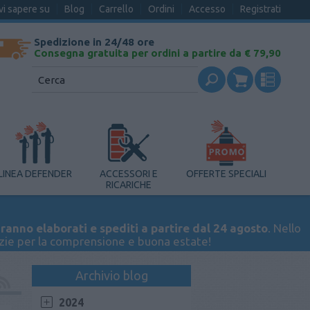
vi sapere su
Blog
Carrello
Ordini
Accesso
Registrati
Spedizione in 24/48 ore
Consegna gratuita per ordini a partire da € 79,90
LINEA DEFENDER
ACCESSORI E
OFFERTE SPECIALI
RICARICHE
ranno elaborati e spediti a partire dal 24 agosto
. Nello
azie per la comprensione e buona estate!
Archivio blog
2024