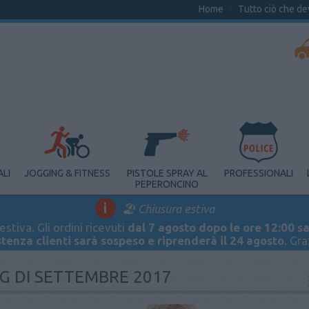
Home
Tutto ciò che de
ALI
JOGGING & FITNESS
PISTOLE SPRAY AL
PROFESSIONALI
PEPERONCINO
i
🏖️ Chiusura estiva
stiva. Gli ordini ricevuti
dal 7 agosto dopo le ore 12:00 sa
stenza clienti sarà sospeso e riprenderà il 24 agosto
. Gr
G DI SETTEMBRE 2017