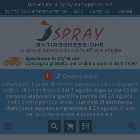
Benvenuto su Spray Antiaggressione!
TUTTO CIÒ CHE DEVI SAPERE SU
BLOG
CARRELLO
ORDINI
Lo spray al peperoncino sicuro, efficace e legale
Spedizione in 24/48 ore
Consegna gratuita per ordini a partire da € 79,90
i
🏖️ Chiusura estiva
Informiamo i nostri clienti che saremo chiusi per la pausa
estiva. Gli ordini ricevuti
dal 7 agosto dopo le ore 12:00
saranno elaborati e spediti a partire dal 24 agosto
.
Nello stesso periodo anche il
servizio di assistenza
clienti sarà sospeso e riprenderà il 24 agosto
. Grazie
per la comprensione e buona estate!