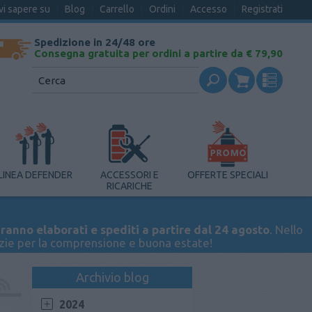
vi sapere su
Blog
Carrello
Ordini
Accesso
Registrati
Spedizione in 24/48 ore
Consegna gratuita per ordini a partire da € 79,90
LINEA DEFENDER
ACCESSORI E
OFFERTE SPECIALI
RICARICHE
ranno elaborati e spediti a partire dal 24 agosto
. Nello
azie per la comprensione e buona estate!
Archivio blog
2024