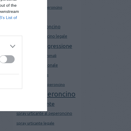
out of the
pistola spray peperoncino
 downstream
Sabre GTM 3000
B’s List of
spray al peperoncino
spray al peperoncino legale
spray antiaggressione
spray difesa da animali
spray difesa personale
spray igienizzante
spray legale al peperoncino
spray peperoncino
spray urticante
spray urticante al peperoncino
spray urticante legale