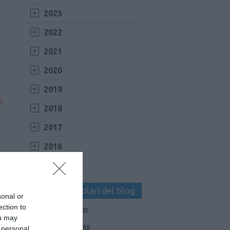
2023
2022
2021
2020
2019
2018
2017
2016
2015
I tag più popolari del blog
sonal or
ection to
Mace Muzzle Canin
ou may
pistola peperoncino
 personal