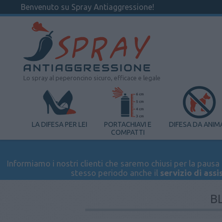
Benvenuto su Spray Antiaggressione!
Lo spray al peperoncino sicuro, efficace e legale
LA DIFESA PER LEI
PORTACHIAVI E
DIFESA DA ANIM
COMPATTI
Informiamo i nostri clienti che saremo chiusi per la pausa e
stesso periodo anche il
servizio di assi
B