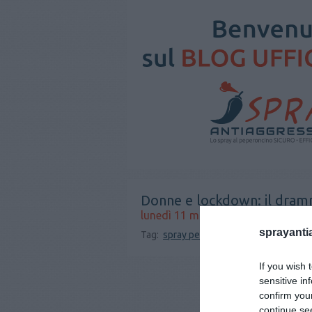
Donne e lockdown: il dram
lunedì 11 maggio 2020
sprayanti
Tag:
spray peperoncino
spray antiaggr
If you wish 
sensitive in
confirm you
continue se