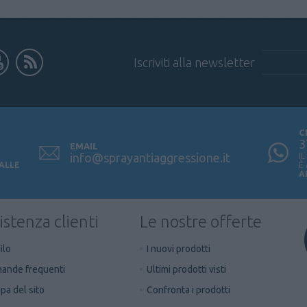
Iscriviti alla newsletter
C
3
EMAIL
info@sprayantiaggressione.it
I
 ALLE
È
A
istenza clienti
Le nostre offerte
ilo
I nuovi prodotti
ande frequenti
Ultimi prodotti visti
a del sito
Confronta i prodotti