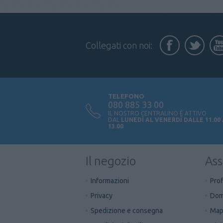
Collegati con noi:
TELEFONO
080 885 33 00
IL NOSTRO CENTRALINO È ATTIVO
DAL
LUNEDÌ AL VENERDÌ DALLE 11.00
13.00
Il negozio
Ass
Informazioni
Prof
Privacy
Dom
Spedizione e consegna
Mapp