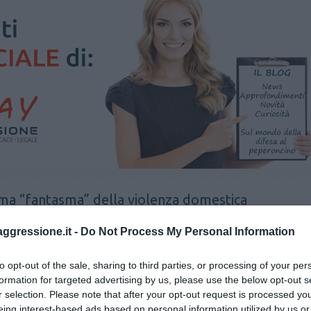
ma “fantasma” della violenza domestica
aggressione.it -
Do Not Process My Personal Information
essione
spray urticante
spray al peperoncino
to opt-out of the sale, sharing to third parties, or processing of your per
formation for targeted advertising by us, please use the below opt-out s
r selection. Please note that after your opt-out request is processed y
eing interest-based ads based on personal information utilized by us or