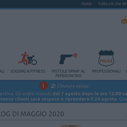
Home
Tutto ciò che de
ALI
JOGGING & FITNESS
PISTOLE SPRAY AL
PROFESSIONALI
PEPERONCINO
i
🏖️ Chiusura estiva
stiva. Gli ordini ricevuti
dal 7 agosto dopo le ore 12:00 sa
stenza clienti sarà sospeso e riprenderà il 24 agosto
. Gr
LOG DI MAGGIO 2020