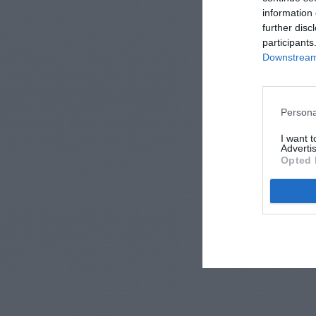
information 
further disc
participants
Downstream 
Persona
I want 
Advertis
Opted 