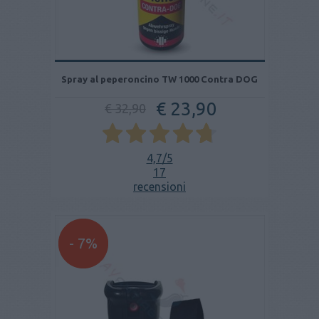
Spray al peperoncino TW 1000 Contra DOG
€ 23,90
€ 32,90
4,7
/5
17
recensioni
- 7%