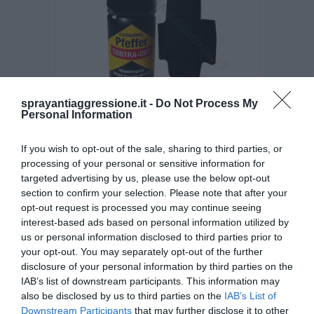
sprayantiaggressione.it -
Do Not Process My
Personal Information
Spray al peperoncino TW 1000 Contra DOG
(con fondina da braccio)
€ 35,40
If you wish to opt-out of the sale, sharing to third parties, or
€ 38,00
processing of your personal or sensitive information for
targeted advertising by us, please use the below opt-out
section to confirm your selection. Please note that after your
3,7
/5
opt-out request is processed you may continue seeing
6
interest-based ads based on personal information utilized by
recensioni
us or personal information disclosed to third parties prior to
your opt-out. You may separately opt-out of the further
disclosure of your personal information by third parties on the
IAB’s list of downstream participants. This information may
also be disclosed by us to third parties on the
IAB’s List of
Categorie
Downstream Participants
that may further disclose it to other