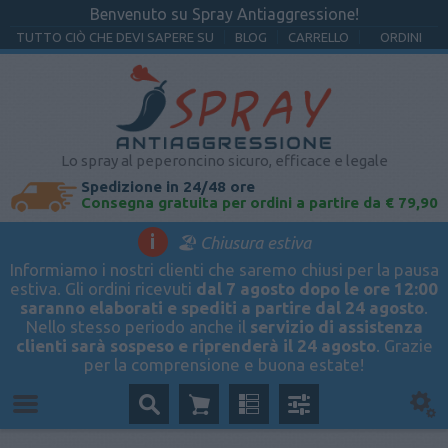
Benvenuto su Spray Antiaggressione!
TUTTO CIÒ CHE DEVI SAPERE SU
BLOG
CARRELLO
ORDINI
Lo spray al peperoncino sicuro, efficace e legale
Spedizione in 24/48 ore
Consegna gratuita per ordini a partire da € 79,90
i
🏖️ Chiusura estiva
Informiamo i nostri clienti che saremo chiusi per la pausa
estiva. Gli ordini ricevuti
dal 7 agosto dopo le ore 12:00
saranno elaborati e spediti a partire dal 24 agosto
.
Nello stesso periodo anche il
servizio di assistenza
clienti sarà sospeso e riprenderà il 24 agosto
. Grazie
per la comprensione e buona estate!