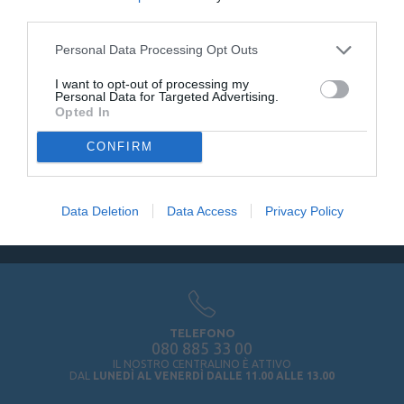
third parties.
I tag più popolari
Personal Data Processing Opt Outs
Collegati con noi:
I want to opt-out of processing my
Personal Data for Targeted Advertising.
Opted In
CONFIRM
Iscriviti alla newsletter
Data Deletion
Data Access
Privacy Policy
TELEFONO
080 885 33 00
IL NOSTRO CENTRALINO È ATTIVO
DAL
LUNEDÌ AL VENERDÌ DALLE 11.00 ALLE 13.00