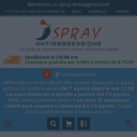
Benvenuto su Spray Antiaggressione!
TUTTO CIÒ CHE DEVI SAPERE SU
BLOG
CARRELLO
ORDINI
Lo spray al peperoncino sicuro, efficace e legale
Spedizione in 24/48 ore
Consegna gratuita per ordini a partire da € 79,90
i
🏖️ Chiusura estiva
Informiamo i nostri clienti che saremo chiusi per la pausa
estiva. Gli ordini ricevuti
dal 7 agosto dopo le ore 12:00
saranno elaborati e spediti a partire dal 24 agosto
.
Nello stesso periodo anche il
servizio di assistenza
clienti sarà sospeso e riprenderà il 24 agosto
. Grazie
per la comprensione e buona estate!