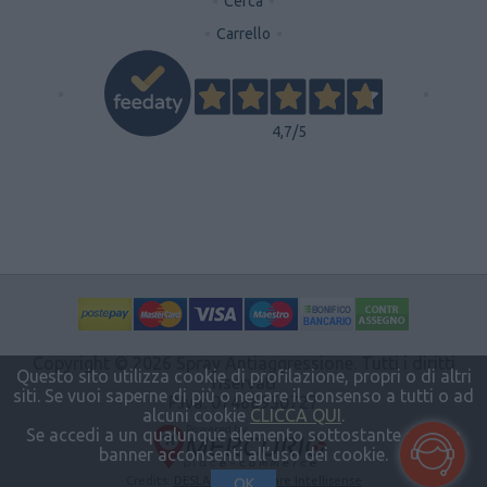
Cerca
Carrello
4,7
/5
Copyright © 2026 Spray Antiaggressione. Tutti i diritti
Questo sito utilizza cookie di profilazione, propri o di altri
riservati
siti. Se vuoi saperne di più o negare il consenso a tutti o ad
P.Iva: 07466950727
alcuni cookie
CLICCA QUI
.
Powered by
Se accedi a un qualunque elemento sottostante questo
banner acconsenti all’uso dei cookie.
Credits:
DESLAB.it - Software Intellisense
OK