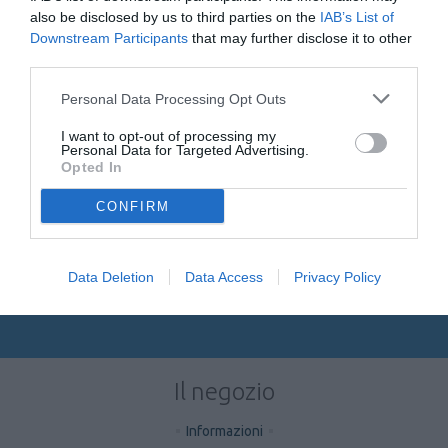
TELEFONO
also be disclosed by us to third parties on the
IAB’s List of
080 885 33 00
Downstream Participants
that may further disclose it to other
IL NOSTRO CENTRALINO È ATTIVO
DAL
LUNEDÌ AL VENERDÌ DALLE 11.00 ALLE 13.00
third parties.
Personal Data Processing Opt Outs
I want to opt-out of processing my
EMAIL
Personal Data for Targeted Advertising.
info@sprayantiaggressione.it
Opted In
CONFIRM
CHAT WHATSAPP
371 316 36 91
Data Deletion
Data Access
Privacy Policy
IL NOSTRO SUPPORTO TRAMITE CHAT WHATSAPP È ATTIVO DAL
LUNEDÌ
AL VENERDÌ DALLE 10.00 ALLE 13.00 E DALLE 15.00 ALLE 17.00
Il negozio
Informazioni