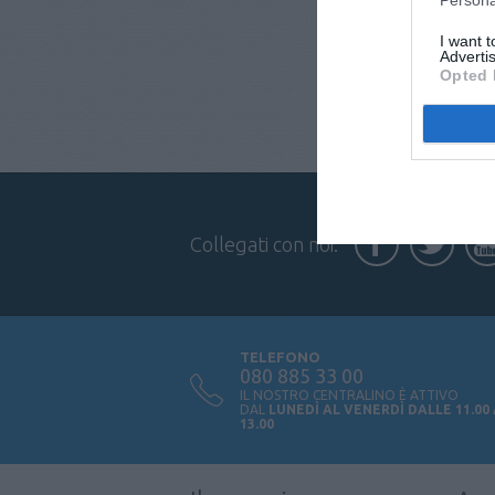
I want 
Advertis
Opted 
Collegati con noi:
TELEFONO
080 885 33 00
IL NOSTRO CENTRALINO È ATTIVO
DAL
LUNEDÌ AL VENERDÌ DALLE 11.00
13.00