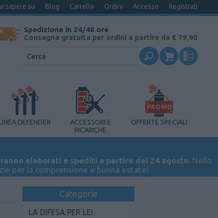
vi sapere su
Blog
Carrello
Ordini
Accesso
Registrati
Spedizione in 24/48 ore
Consegna gratuita per ordini a partire da € 79,90
LINEA DEFENDER
ACCESSORI E
OFFERTE SPECIALI
RICARICHE
ranno elaborati e spediti a partire dal 24 agosto
. Nello
azie per la comprensione e buona estate!
Categorie
LA DIFESA PER LEI