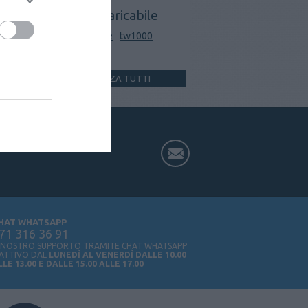
ricaricabile
porta spray
rosa / pink
sabre
tw1000
usa e getta
VISUALIZZA TUTTI
HAT WHATSAPP
71 316 36 91
L NOSTRO SUPPORTO TRAMITE CHAT WHATSAPP
 ATTIVO DAL
LUNEDÌ AL VENERDÌ DALLE 10.00
LLE 13.00 E DALLE 15.00 ALLE 17.00