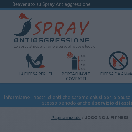
Benvenuto su Spray Antiaggressione!
Lo spray al peperoncino sicuro, efficace e legale
LA DIFESA PER LEI
PORTACHIAVI E
DIFESA DA ANIM
COMPATTI
Informiamo i nostri clienti che saremo chiusi per la pausa e
stesso periodo anche il
servizio di assi
Pagina iniziale
/
JOGGING & FITNESS