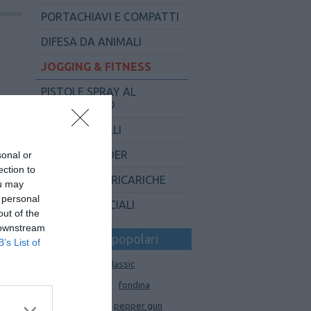
PORTACHIAVI E COMPATTI
DIFESA DA ANIMALI
JOGGING & FITNESS
PISTOLE SPRAY AL
PEPERONCINO
PROFESSIONALI
LINEA DEFENDER
sonal or
ection to
ACCESSORI E RICARICHE
ou may
 personal
OFFERTE SPECIALI
out of the
 downstream
I tag più popolari
B’s List of
asp
balistico
classic
conico
diva
fondina
nero
mimetico
pepper gun