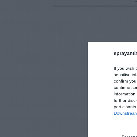
sprayanti
If you wish 
sensitive in
confirm you
continue se
information 
further disc
participants
Downstream 
Persona