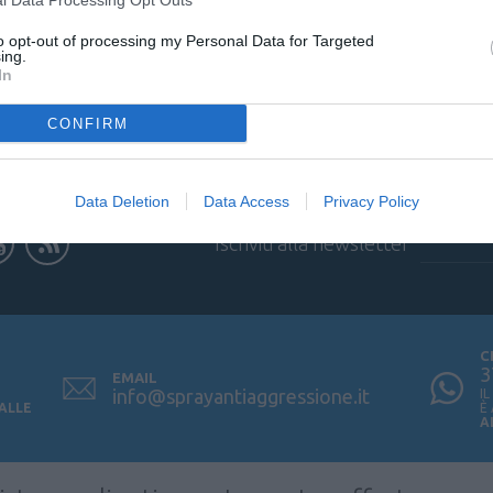
to opt-out of processing my Personal Data for Targeted
ing.
In
CONFIRM
Data Deletion
Data Access
Privacy Policy
Iscriviti alla newsletter
C
3
EMAIL
info@sprayantiaggressione.it
I
 ALLE
È
A