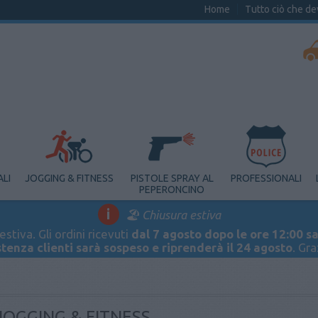
Home
Tutto ciò che de
ALI
JOGGING & FITNESS
PISTOLE SPRAY AL
PROFESSIONALI
PEPERONCINO
i
🏖️ Chiusura estiva
stiva. Gli ordini ricevuti
dal 7 agosto dopo le ore 12:00 sa
stenza clienti sarà sospeso e riprenderà il 24 agosto
. Gr
JOGGING & FITNESS