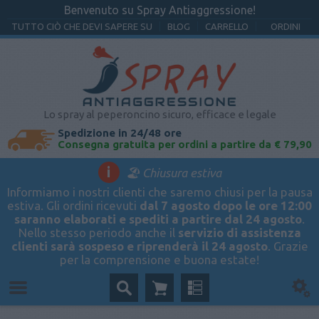
Benvenuto su Spray Antiaggressione!
TUTTO CIÒ CHE DEVI SAPERE SU
BLOG
CARRELLO
ORDINI
Lo spray al peperoncino sicuro, efficace e legale
Spedizione in 24/48 ore
Consegna gratuita per ordini a partire da € 79,90
i
🏖️ Chiusura estiva
Informiamo i nostri clienti che saremo chiusi per la pausa
estiva. Gli ordini ricevuti
dal 7 agosto dopo le ore 12:00
saranno elaborati e spediti a partire dal 24 agosto
.
Nello stesso periodo anche il
servizio di assistenza
clienti sarà sospeso e riprenderà il 24 agosto
. Grazie
per la comprensione e buona estate!