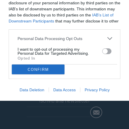
disclosure of your personal information by third parties on the
Tag:
IAB’s list of downstream participants. This information may
also be disclosed by us to third parties on the
IAB’s List of
spray al peperoncino legale
spray urticante al peperoncino
Downstream Participants
that may further disclose it to other
spray urticante legale
third parties.
Personal Data Processing Opt Outs
Archivio blog
I want to opt-out of processing my
I tag più popolari del blog
Personal Data for Targeted Advertising.
Opted In
Collegati con noi:
CONFIRM
Data Deletion
Data Access
Privacy Policy
Iscriviti alla newsletter