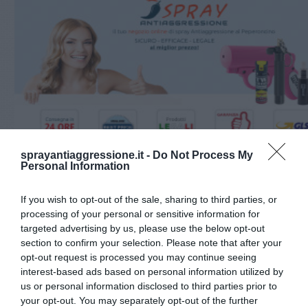
sprayantiaggressione.it -
Do Not Process My
Personal Information
Dobbiamo capire a chi ci rivolgiamo per l’acquisto di questo
importante strumento di difesa personale. Ad esempio, un
If you wish to opt-out of the sale, sharing to third parties, or
sito di assoluta affidabilità che ti permette di acquistarlo è
processing of your personal or sensitive information for
www.sprayantiaggressione.it
, ovvero il negozio online
targeted advertising by us, please use the below opt-out
100% italiano che vanta una vasta gamma di articoli e che ti
section to confirm your selection. Please note that after your
fornisce tutte le informazioni di cui necessiti.
opt-out request is processed you may continue seeing
interest-based ads based on personal information utilized by
us or personal information disclosed to third parties prior to
your opt-out. You may separately opt-out of the further
Alessandro Farucci