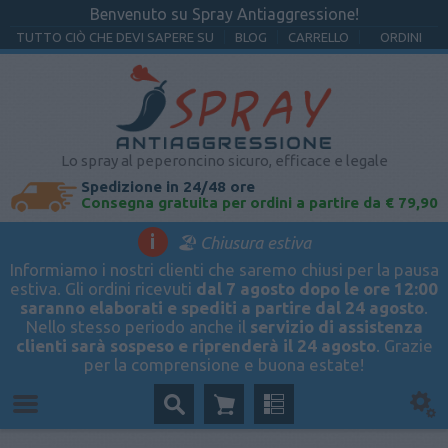
Benvenuto su Spray Antiaggressione!
TUTTO CIÒ CHE DEVI SAPERE SU
BLOG
CARRELLO
ORDINI
Lo spray al peperoncino sicuro, efficace e legale
Spedizione in 24/48 ore
Consegna gratuita per ordini a partire da € 79,90
i
🏖️ Chiusura estiva
Informiamo i nostri clienti che saremo chiusi per la pausa
estiva. Gli ordini ricevuti
dal 7 agosto dopo le ore 12:00
saranno elaborati e spediti a partire dal 24 agosto
.
Nello stesso periodo anche il
servizio di assistenza
clienti sarà sospeso e riprenderà il 24 agosto
. Grazie
per la comprensione e buona estate!