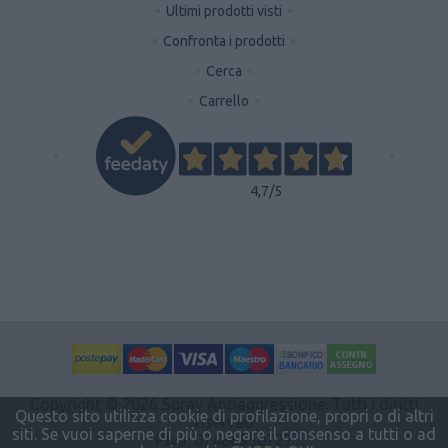
Ultimi prodotti visti
Confronta i prodotti
Cerca
Carrello
4,7
/5
Copyright © 2026 Spray Antiaggressione. Tutti i diritti
Questo sito utilizza cookie di profilazione, propri o di altri
riservati
siti. Se vuoi saperne di più o negare il consenso a tutti o ad
P.Iva: 07466950727