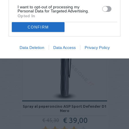
recensioni
I want to opt-out of processing my
Personal Data for Targeted Advertising.
Opted In
- 14%
CONFIRM
Data Deletion
Data Access
Privacy Policy
Spray al peperoncino ASP Sport Defender D1
Nero
€ 39,00
€ 45,30