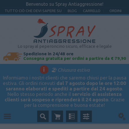
Benvenuto su Spray Antiaggressione!
TUTTO CIÒ CHE DEVI SAPERE SU
BLOG
CARRELLO
ORDINI
Lo spray al peperoncino sicuro, efficace e legale
Spedizione in 24/48 ore
Consegna gratuita per ordini a partire da € 79,90
i
🏖️ Chiusura estiva
Informiamo i nostri clienti che saremo chiusi per la pausa
estiva. Gli ordini ricevuti
dal 7 agosto dopo le ore 12:00
saranno elaborati e spediti a partire dal 24 agosto
.
Nello stesso periodo anche il
servizio di assistenza
clienti sarà sospeso e riprenderà il 24 agosto
. Grazie
per la comprensione e buona estate!