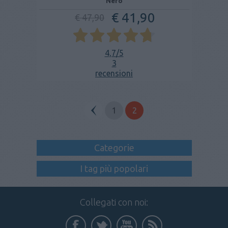
Nero
€ 41,90
€ 47,90
4,7
/5
3
recensioni
1
2
Categorie
I tag più popolari
Collegati con noi: