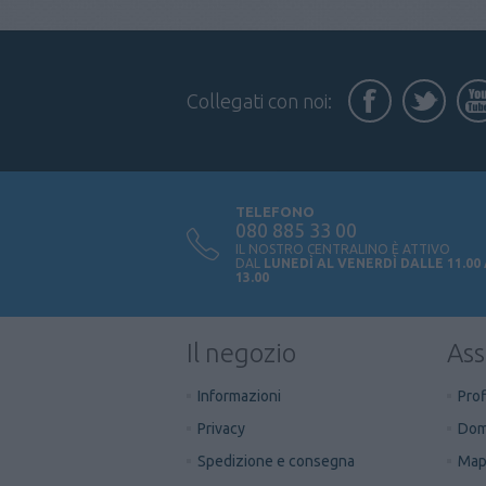
Collegati con noi:
TELEFONO
080 885 33 00
IL NOSTRO CENTRALINO È ATTIVO
DAL
LUNEDÌ AL VENERDÌ DALLE 11.00
13.00
Il negozio
Ass
Informazioni
Prof
Privacy
Dom
Spedizione e consegna
Mapp