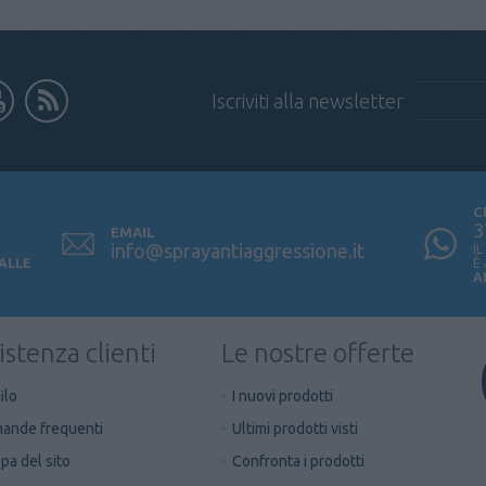
Iscriviti alla newsletter
C
3
EMAIL
info@sprayantiaggressione.it
I
 ALLE
È
A
istenza clienti
Le nostre offerte
ilo
I nuovi prodotti
ande frequenti
Ultimi prodotti visti
a del sito
Confronta i prodotti