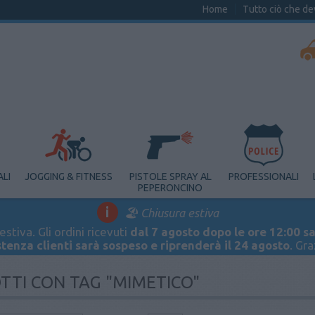
Home
Tutto ciò che de
ALI
JOGGING & FITNESS
PISTOLE SPRAY AL
PROFESSIONALI
PEPERONCINO
i
🏖️ Chiusura estiva
stiva. Gli ordini ricevuti
dal 7 agosto dopo le ore 12:00 sa
stenza clienti sarà sospeso e riprenderà il 24 agosto
. Gr
TTI CON TAG "MIMETICO"