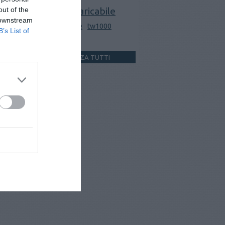
out of the
ricaricabile
porta spray
 downstream
rosa / pink
sabre
tw1000
B’s List of
usa e getta
VISUALIZZA TUTTI