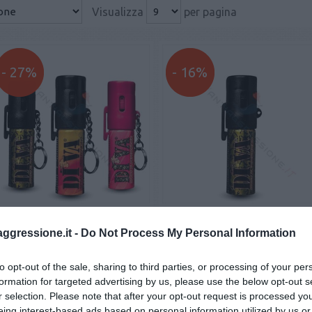
Visualizza
per pagina
- 27%
- 16%
it risparmio Spray al peperoncino
Spray al peperoncino DIVA Bas
aggressione.it -
Do Not Process My Personal Information
DIVA Top X 3 (Classic + Pink +
Camo Mimetico
Camo Mimetico)
€ 49,90
€ 10,90
€ 68,70
€ 12,90
to opt-out of the sale, sharing to third parties, or processing of your per
formation for targeted advertising by us, please use the below opt-out s
r selection. Please note that after your opt-out request is processed y
eing interest-based ads based on personal information utilized by us or