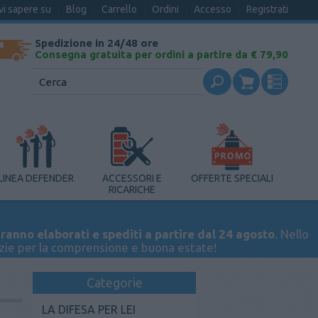
vi sapere su
Blog
Carrello
Ordini
Accesso
Registrati
Spedizione in 24/48 ore
Consegna gratuita per ordini a partire da € 79,90
LINEA DEFENDER
ACCESSORI E
OFFERTE SPECIALI
RICARICHE
ranno elaborati e spediti a partire dal 24 agosto
. Nello
azie per la comprensione e buona estate!
Categorie
LA DIFESA PER LEI