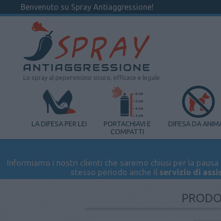
Benvenuto su Spray Antiaggressione!
Lo spray al peperoncino sicuro, efficace e legale
LA DIFESA PER LEI
PORTACHIAVI E
DIFESA DA ANIM
COMPATTI
Informiamo i nostri clienti che saremo chiusi per la pausa e
stesso periodo anche il
servizio di assi
PRODO