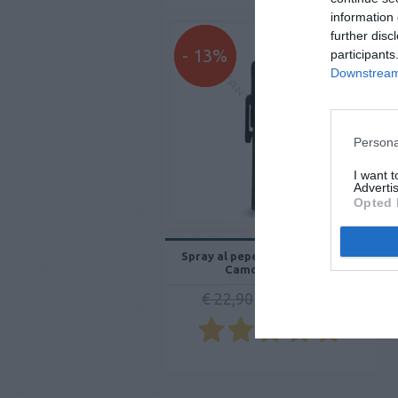
information 
further disc
- 13%
participants
Downstream 
Persona
I want 
Advertis
Opted 
Spray al peperoncino DIVA Top
Camo Mimetico
€ 19,90
€ 22,90