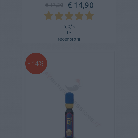
€ 14,90
€ 17,30
5,0
/5
15
recensioni
- 14%