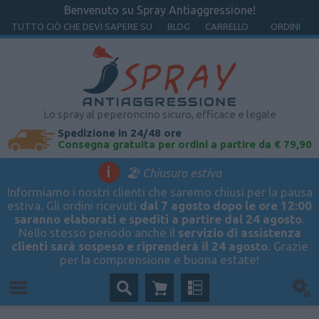
Benvenuto su Spray Antiaggressione!
TUTTO CIÒ CHE DEVI SAPERE SU
BLOG
CARRELLO
ORDINI
Lo spray al peperoncino sicuro, efficace e legale
Spedizione in 24/48 ore
Consegna gratuita per ordini a partire da € 79,90
i
🏖️ Chiusura estiva
Informiamo i nostri clienti che saremo chiusi per la pausa
estiva. Gli ordini ricevuti
dal 7 agosto dopo le ore 12:00
saranno elaborati e spediti a partire dal 24 agosto
.
Nello stesso periodo anche il
servizio di assistenza
clienti sarà sospeso e riprenderà il 24 agosto
. Grazie
per la comprensione e buona estate!