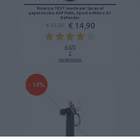
Ricarica TEST inerte per Spray al
peperoncino ASP Palm, Sport e Metro D1
Defender
€ 14,90
€ 17,30
4,0
/5
2
recensioni
- 14%