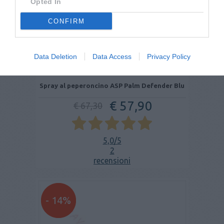
Opted In
CONFIRM
Data Deletion
Data Access
Privacy Policy
Spray al peperoncino ASP Palm Defender Blu
€ 57,90
€ 67,30
5,0
/5
2
recensioni
- 14%