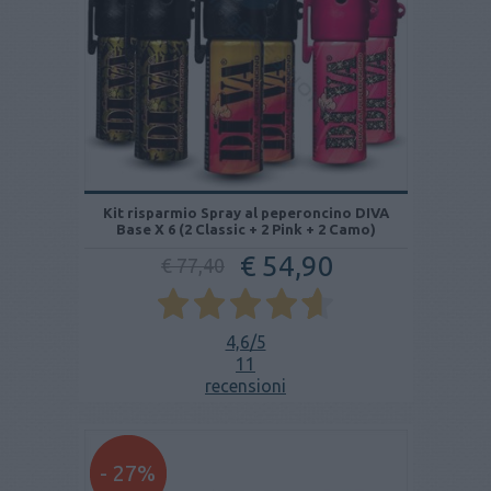
Kit risparmio Spray al peperoncino DIVA
Base X 6 (2 Classic + 2 Pink + 2 Camo)
€ 54,90
€ 77,40
4,6
/5
11
recensioni
- 27%