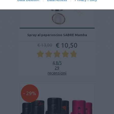
Spray al peperoncino SABRE Mamba
€ 10,50
€ 13,00
4,8
/5
29
recensioni
- 29%