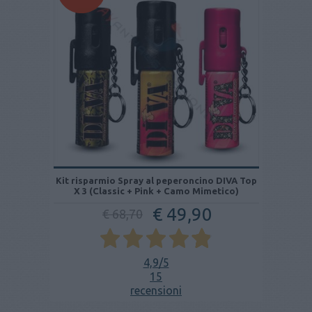
Kit risparmio Spray al peperoncino DIVA Top
X 3 (Classic + Pink + Camo Mimetico)
€ 49,90
€ 68,70
4,9
/5
15
recensioni