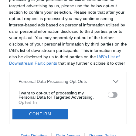
fatto. Presenti comode istruzioni in italiano molto
targeted advertising by us, please use the below opt-out
dettagliate.
section to confirm your selection. Please note that after your
opt-out request is processed you may continue seeing
Acquirente verificato
interest-based ads based on personal information utilized by
Tutte le recensioni >
us or personal information disclosed to third parties prior to
Tag del prodotto
your opt-out. You may separately opt-out of the further
disclosure of your personal information by third parties on the
nero
(25)
,
conico
(49)
,
usa e getta
(18)
,
sabre
(15)
,
IAB’s list of downstream participants. This information may
kit risparmio
(3)
also be disclosed by us to third parties on the
IAB’s List of
Downstream Participants
that may further disclose it to other
Prodotti correlati
third parties.
Personal Data Processing Opt Outs
- 19%
I want to opt-out of processing my
Personal Data for Targeted Advertising.
Opted In
CONFIRM
Data Deletion
Data Access
Privacy Policy