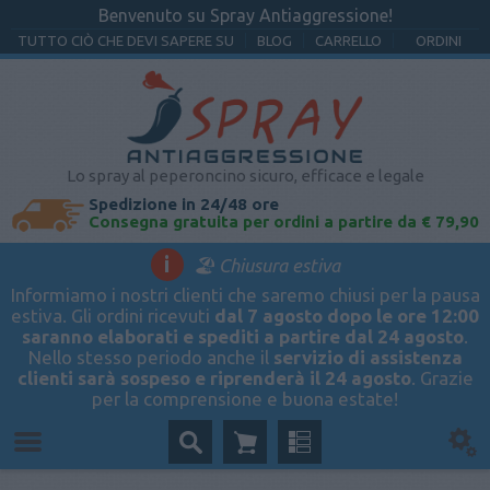
Benvenuto su Spray Antiaggressione!
TUTTO CIÒ CHE DEVI SAPERE SU
BLOG
CARRELLO
ORDINI
Lo spray al peperoncino sicuro, efficace e legale
Spedizione in 24/48 ore
Consegna gratuita per ordini a partire da € 79,90
i
🏖️ Chiusura estiva
Informiamo i nostri clienti che saremo chiusi per la pausa
estiva. Gli ordini ricevuti
dal 7 agosto dopo le ore 12:00
saranno elaborati e spediti a partire dal 24 agosto
.
Nello stesso periodo anche il
servizio di assistenza
clienti sarà sospeso e riprenderà il 24 agosto
. Grazie
per la comprensione e buona estate!