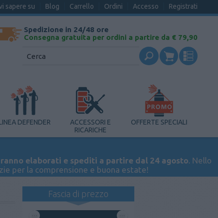
vi sapere su
Blog
Carrello
Ordini
Accesso
Registrati
Spedizione in 24/48 ore
Consegna gratuita per ordini a partire da € 79,90
LINEA DEFENDER
ACCESSORI E
OFFERTE SPECIALI
RICARICHE
ranno elaborati e spediti a partire dal 24 agosto
. Nello
azie per la comprensione e buona estate!
Fascia di prezzo