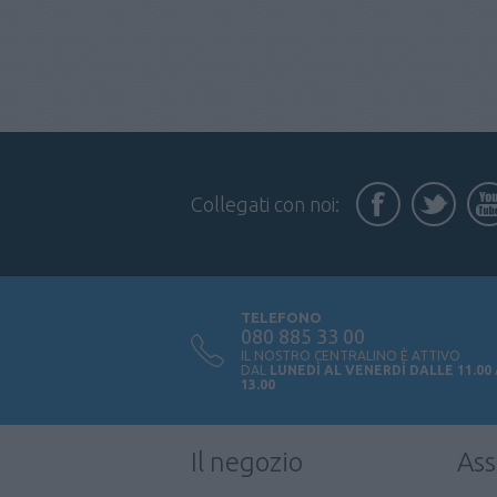
Collegati con noi:
TELEFONO
080 885 33 00
IL NOSTRO CENTRALINO È ATTIVO
DAL
LUNEDÌ AL VENERDÌ DALLE 11.00
13.00
Il negozio
Ass