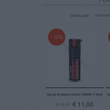
Ordina per
Posizion
- 12%
Spray al peperoncino SABRE T-Red
S
€ 11,00
€ 12,50