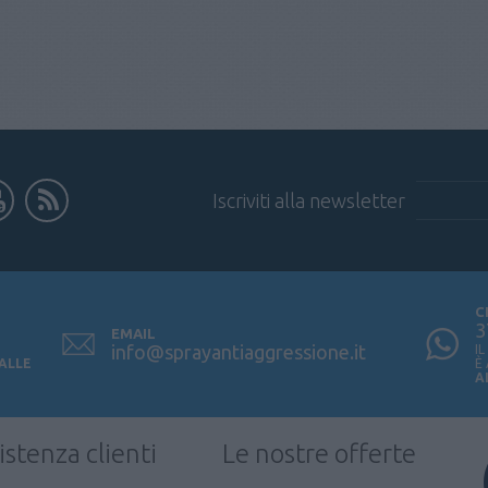
Iscriviti alla newsletter
C
3
EMAIL
info@sprayantiaggressione.it
I
 ALLE
È
A
istenza clienti
Le nostre offerte