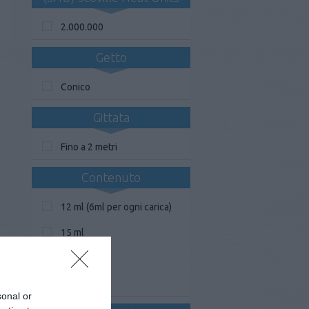
2.000.000
Getto
Conico
Gittata
Fino a 2 metri
Contenuto
12 ml (6ml per ogni carica)
15 ml
16,2 ml
20 ml
sonal or