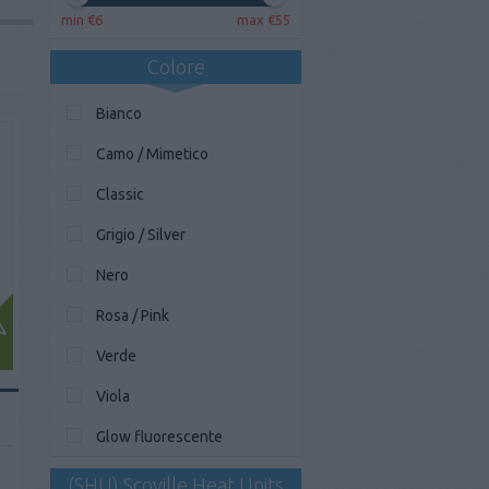
6
55
Colore
Bianco
Camo / Mimetico
Classic
Grigio / Silver
Nero
Rosa / Pink
Verde
Viola
Glow fluorescente
(SHU) Scoville Heat Units