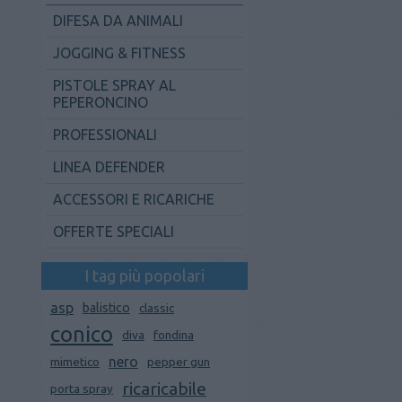
DIFESA DA ANIMALI
JOGGING & FITNESS
PISTOLE SPRAY AL
PEPERONCINO
PROFESSIONALI
LINEA DEFENDER
ACCESSORI E RICARICHE
OFFERTE SPECIALI
I tag più popolari
asp
balistico
classic
conico
diva
fondina
nero
mimetico
pepper gun
ricaricabile
porta spray