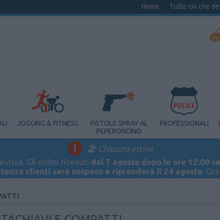
Home
Tutto ciò che de
ALI
JOGGING & FITNESS
PISTOLE SPRAY AL
PROFESSIONALI
PEPERONCINO
i
🏖️ Chiusura estiva
stiva. Gli ordini ricevuti
dal 7 agosto dopo le ore 12:00 sa
stenza clienti sarà sospeso e riprenderà il 24 agosto
. Gr
PATTI
TACHIAVI E COMPATTI