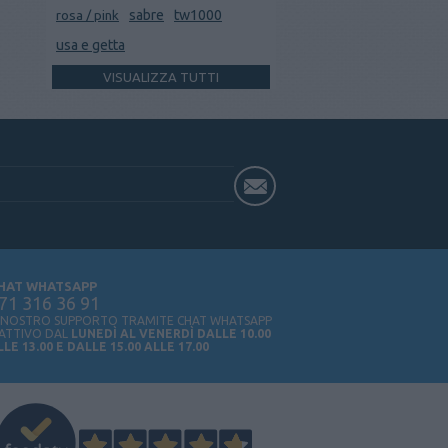
rosa / pink
sabre
tw1000
usa e getta
VISUALIZZA TUTTI
HAT WHATSAPP
71 316 36 91
L NOSTRO SUPPORTO TRAMITE CHAT WHATSAPP
 ATTIVO DAL
LUNEDÌ AL VENERDÌ DALLE 10.00
LLE 13.00 E DALLE 15.00 ALLE 17.00