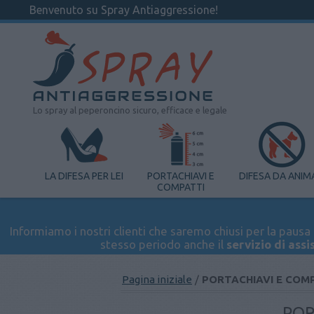
Benvenuto su Spray Antiaggressione!
Lo spray al peperoncino sicuro, efficace e legale
LA DIFESA PER LEI
PORTACHIAVI E
DIFESA DA ANIM
COMPATTI
Informiamo i nostri clienti che saremo chiusi per la pausa e
stesso periodo anche il
servizio di assi
Pagina iniziale
/
PORTACHIAVI E COM
POR