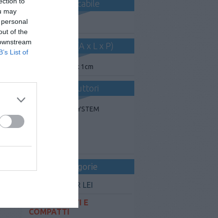
ection to
Ricaricabile
ou may
 personal
No
out of the
 downstream
Dimens. (A x L x P)
B’s List of
1cm x 1cm x 1cm
Produttori
DEFENCE SYSTEM
SABRE
TW 1000
Categorie
LA DIFESA PER LEI
PORTACHIAVI E
COMPATTI