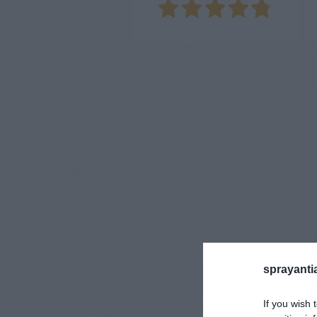
ente
sprayanti
If you wish 