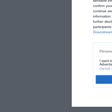
sensitive in
confirm you
continue se
information 
further disc
participants
Downstream 
Persona
I want 
Advertis
Opted 