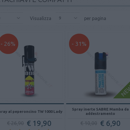
Visualizza
per pagina
e
9
- 26%
- 31%
Spray inerte SABRE Mamba da
pray al peperoncino TW 1000 Lady
addestramento
€ 19,90
€ 6,90
€ 26,90
€ 10,00