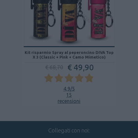
Kit risparmio Spray al peperoncino DIVA Top
X 3 (Classic + Pink + Camo Mimetico)
€ 49,90
€ 68,70
4,9
/5
15
recensioni
Collegati con noi: