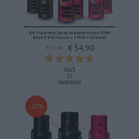
Kit risparmio Spray al peperoncino DIVA
Base X 6 (2 Classic + 2 Pink + 2 Camo)
€ 54,90
€ 77,40
4,6
/5
11
recensioni
- 27%