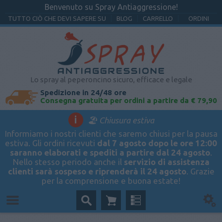
Benvenuto su Spray Antiaggressione!
TUTTO CIÒ CHE DEVI SAPERE SU
BLOG
CARRELLO
ORDINI
Lo spray al peperoncino sicuro, efficace e legale
Spedizione in 24/48 ore
Consegna gratuita per ordini a partire da € 79,90
i
🏖️ Chiusura estiva
Informiamo i nostri clienti che saremo chiusi per la pausa
estiva. Gli ordini ricevuti
dal 7 agosto dopo le ore 12:00
saranno elaborati e spediti a partire dal 24 agosto
.
Nello stesso periodo anche il
servizio di assistenza
clienti sarà sospeso e riprenderà il 24 agosto
. Grazie
per la comprensione e buona estate!