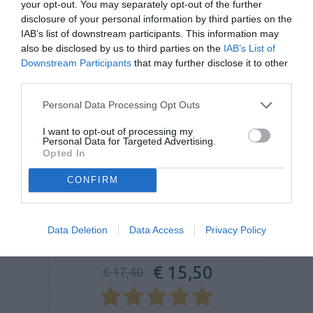
your opt-out. You may separately opt-out of the further
disclosure of your personal information by third parties on the
IAB’s list of downstream participants. This information may
- 11%
also be disclosed by us to third parties on the
IAB’s List of
Downstream Participants
that may further disclose it to other
third parties.
Personal Data Processing Opt Outs
I want to opt-out of processing my
Personal Data for Targeted Advertising.
Opted In
CONFIRM
Data Deletion
Data Access
Privacy Policy
Spray al peperoncino SABRE Skorpio 1 Rosa
€ 15,50
€ 17,40