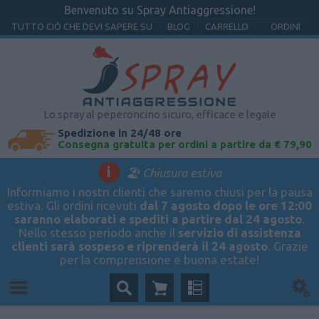
Benvenuto su Spray Antiaggressione!
TUTTO CIÒ CHE DEVI SAPERE SU
BLOG
CARRELLO
ORDINI
Lo spray al peperoncino sicuro, efficace e legale
Spedizione in 24/48 ore
Consegna gratuita per ordini a partire da € 79,90
i
🏖️ Chiusura estiva
Informiamo i nostri clienti che saremo chiusi per la pausa
estiva. Gli ordini ricevuti
dal 7 agosto dopo le ore 12:00
saranno elaborati e spediti a partire dal 24 agosto
.
Nello stesso periodo anche il
servizio di assistenza
clienti sarà sospeso e riprenderà il 24 agosto
. Grazie
per la comprensione e buona estate!