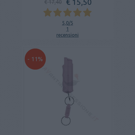
€ 15,50
€ 17,40
5,0
/5
1
recensioni
- 11%