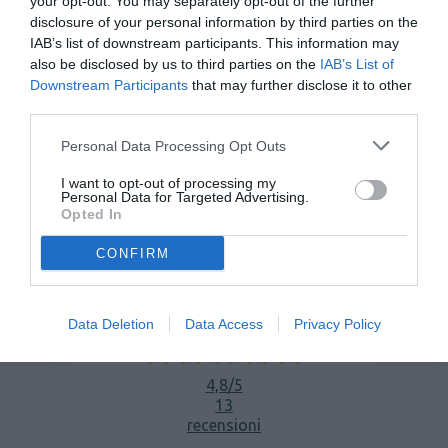
your opt-out. You may separately opt-out of the further
disclosure of your personal information by third parties on the
IAB’s list of downstream participants. This information may
also be disclosed by us to third parties on the
IAB’s List of
Downstream Participants
that may further disclose it to other
third parties.
Personal Data Processing Opt Outs
I want to opt-out of processing my
Personal Data for Targeted Advertising.
Opted In
CONFIRM
Spray al peperoncino SABRE T-Red
€ 11,00
€ 12,50
Data Deletion
Data Access
Privacy Policy
4,8
/5
13
recensioni