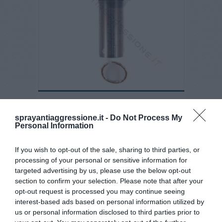
Spray al peperoncino SABRE Mamba
sprayantiaggressione.it -
Do Not Process My
€ 10,50
€ 13,00
Personal Information
If you wish to opt-out of the sale, sharing to third parties, or
4,8
/5
processing of your personal or sensitive information for
29
targeted advertising by us, please use the below opt-out
recensioni
section to confirm your selection. Please note that after your
opt-out request is processed you may continue seeing
interest-based ads based on personal information utilized by
us or personal information disclosed to third parties prior to
- 12%