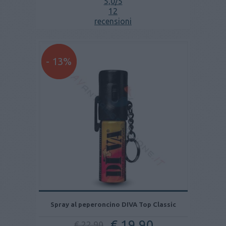
5,0
/5
12
recensioni
- 13%
Spray al peperoncino DIVA Top Classic
€ 19,90
€ 22,90