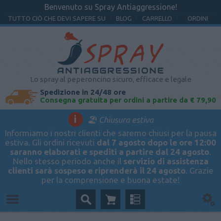
Benvenuto su Spray Antiaggressione!
TUTTO CIÒ CHE DEVI SAPERE SU
BLOG
CARRELLO
ORDINI
Lo spray al peperoncino sicuro, efficace e legale
Spedizione in 24/48 ore
Consegna gratuita per ordini a partire da € 79,90
i
🏖️ Chiusura estiva
Informiamo i nostri clienti che saremo chiusi per la pausa
estiva. Gli ordini ricevuti
dal 7 agosto dopo le ore 12:00
saranno elaborati e spediti a partire dal 24 agosto
.
Nello stesso periodo anche il
servizio di assistenza
clienti sarà sospeso e riprenderà il 24 agosto
. Grazie
per la comprensione e buona estate!