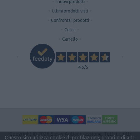
I nuovi prodotti
Ultimi prodotti visti
Confronta i prodotti
Cerca
Carrello
4,6
/5
Copyright © 2026 Spray Antiaggressione. Tutti i diritti
Questo sito utilizza cookie di profilazione, propri o di altri
riservati