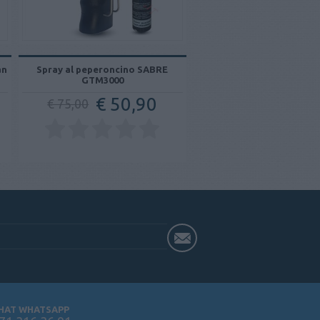
an
Spray al peperoncino SABRE
GTM3000
€ 50,90
€ 75,00
HAT WHATSAPP