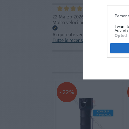
Persona
22 Marzo 2026
Molto veloci nella consegna, ma come 
I want 
Advertis
Acquirente verificato
Opted 
Tutte le recensioni >
- 22%