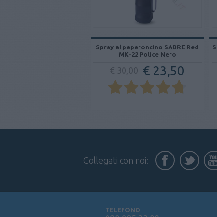
Spray al peperoncino SABRE Red
S
MK-22 Police Nero
€ 23,50
€ 30,00
Collegati con noi:
TELEFONO