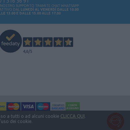
71 316 36 91
L NOSTRO SUPPORTO TRAMITE CHAT WHATSAPP
 ATTIVO DAL
LUNEDÌ AL VENERDÌ DALLE 10.00
LLE 13.00 E DALLE 15.00 ALLE 17.00
4,6
/5
enso a tutti o ad alcuni cookie
CLICCA QUI
.
uso dei cookie.