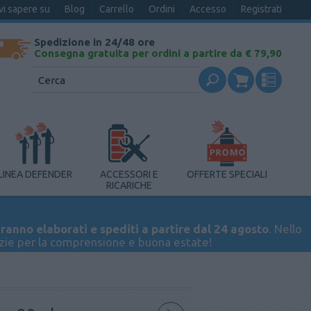
vi sapere su
Blog
Carrello
Ordini
Accesso
Registrati
Spedizione in 24/48 ore
Consegna gratuita per ordini a partire da € 79,90
LINEA DEFENDER
ACCESSORI E
OFFERTE SPECIALI
RICARICHE
ranno elaborati e spediti a partire dal 24 agosto
. Nello
azie per la comprensione e buona estate!