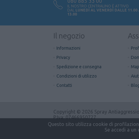
080 885 33 00
IL NOSTRO CENTRALINO È ATTIVO
DAL
LUNEDÌ AL VENERDÌ DALLE 11.00
13.00
Il negozio
Ass
Informazioni
Prof
Privacy
Dom
Spedizione e consegna
Mapp
Condizioni di utilizzo
Aiu
Contatti
Blo
Copyright © 2026 Spray Antiaggressione.
P.Iva: 07466950727
Questo sito utilizza cookie di profilazione
Se accedi a un