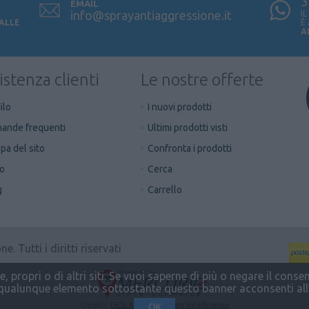
3
EMAIL
info@sprayantiaggressione.it
I
 ALLE
È
A
istenza clienti
Le nostre offerte
ilo
I nuovi prodotti
ande frequenti
Ultimi prodotti visti
a del sito
Confronta i prodotti
to
Cerca
g
Carrello
 Tutti i diritti riservati
Powered by
, propri o di altri siti. Se vuoi saperne di più o negare il cons
 qualunque elemento sottostante questo banner acconsenti all’
Credits:
DESLAB.it - Software Intellisense
OK