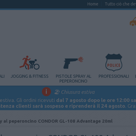
Home
Tutto ciò che de
ALI
JOGGING & FITNESS
PISTOLE SPRAY AL
PROFESSIONALI
PEPERONCINO
i
🏖️ Chiusura estiva
stiva. Gli ordini ricevuti
dal 7 agosto dopo le ore 12:00 sa
stenza clienti sarà sospeso e riprenderà il 24 agosto
. Gr
y al peperoncino CONDOR GL-108 Advantage 20ml