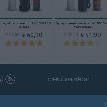
pray al peperoncino TW 1000 RSG
Spray al peperoncino TW 1000 M
2 Nero
Professional
€ 60,90
€ 51,90
€ 68,00
€ 70,00
Iscriviti alla newsletter
C