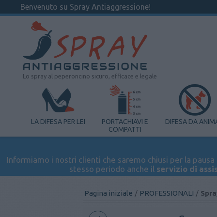
Benvenuto su Spray Antiaggressione!
Lo spray al peperoncino sicuro, efficace e legale
LA DIFESA PER LEI
PORTACHIAVI E
DIFESA DA ANIM
COMPATTI
Informiamo i nostri clienti che saremo chiusi per la pausa e
stesso periodo anche il
servizio di assi
Pagina iniziale
/
PROFESSIONALI
/
Spra