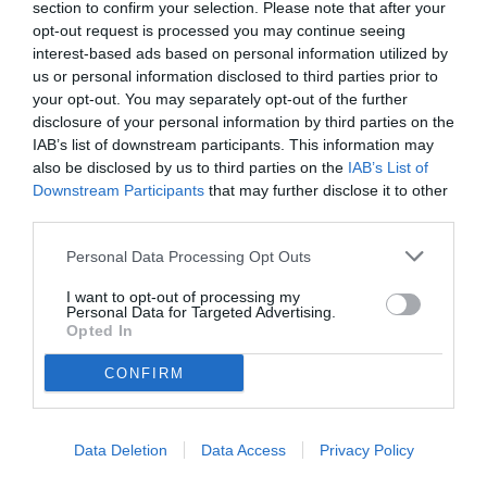
section to confirm your selection. Please note that after your
opt-out request is processed you may continue seeing
Acquirente verificato
interest-based ads based on personal information utilized by
Tutte le recensioni >
us or personal information disclosed to third parties prior to
Tag del prodotto
your opt-out. You may separately opt-out of the further
ricaricabile
(28)
,
nero
(25)
,
conico
(49)
,
sabre
(15)
disclosure of your personal information by third parties on the
IAB’s list of downstream participants. This information may
Prodotti correlati
also be disclosed by us to third parties on the
IAB’s List of
Downstream Participants
that may further disclose it to other
third parties.
- 9%
Personal Data Processing Opt Outs
I want to opt-out of processing my
Personal Data for Targeted Advertising.
Opted In
CONFIRM
Data Deletion
Data Access
Privacy Policy