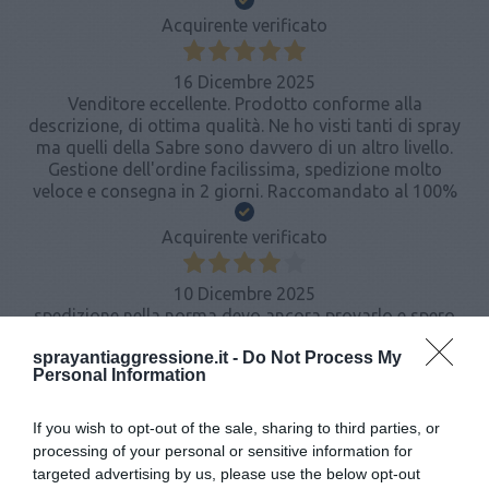
Acquirente verificato
16 Dicembre 2025
Venditore eccellente. Prodotto conforme alla
descrizione, di ottima qualità. Ne ho visti tanti di spray
ma quelli della Sabre sono davvero di un altro livello.
Gestione dell'ordine facilissima, spedizione molto
veloce e consegna in 2 giorni. Raccomandato al 100%
Acquirente verificato
10 Dicembre 2025
spedizione nella norma devo ancora provarlo e spero
non provarlo mai
sprayantiaggressione.it -
Do Not Process My
Personal Information
Acquirente verificato
If you wish to opt-out of the sale, sharing to third parties, or
28 Novembre 2025
processing of your personal or sensitive information for
spero di non doverlo utilizzare mai ma sembra ben
targeted advertising by us, please use the below opt-out
fatto