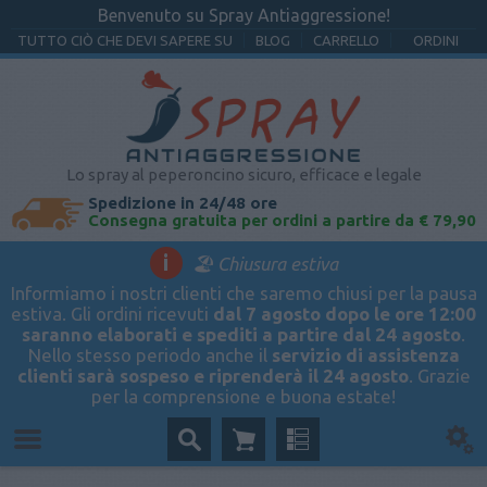
Benvenuto su Spray Antiaggressione!
TUTTO CIÒ CHE DEVI SAPERE SU
BLOG
CARRELLO
ORDINI
Lo spray al peperoncino sicuro, efficace e legale
Spedizione in 24/48 ore
Consegna gratuita per ordini a partire da € 79,90
i
🏖️ Chiusura estiva
Informiamo i nostri clienti che saremo chiusi per la pausa
estiva. Gli ordini ricevuti
dal 7 agosto dopo le ore 12:00
saranno elaborati e spediti a partire dal 24 agosto
.
Nello stesso periodo anche il
servizio di assistenza
clienti sarà sospeso e riprenderà il 24 agosto
. Grazie
per la comprensione e buona estate!