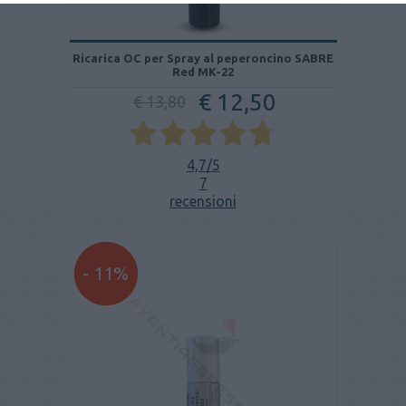
Ricarica OC per Spray al peperoncino SABRE
Red MK-22
€ 12,50
€ 13,80
4,7
/5
7
recensioni
- 11%