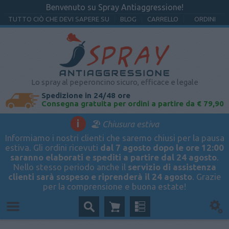
Benvenuto su Spray Antiaggressione!
TUTTO CIÒ CHE DEVI SAPERE SU
BLOG
CARRELLO
ORDINI
Lo spray al peperoncino sicuro, efficace e legale
Spedizione in 24/48 ore
Consegna gratuita per ordini a partire da € 79,90
i
🏖️ Chiusura estiva
Informiamo i nostri clienti che saremo chiusi per la pausa
estiva. Gli ordini ricevuti
dal 7 agosto dopo le ore 12:00
saranno elaborati e spediti a partire dal 24 agosto
.
Nello stesso periodo anche il
servizio di assistenza
clienti sarà sospeso e riprenderà il 24 agosto
. Grazie
per la comprensione e buona estate!