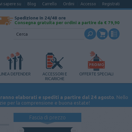
vi sapere su
Blog
Carrello
Ordini
Accesso
Registrati
Spedizione in 24/48 ore
Consegna gratuita per ordini a partire da € 79,90
LINEA DEFENDER
ACCESSORI E
OFFERTE SPECIALI
RICARICHE
ranno elaborati e spediti a partire dal 24 agosto
. Nello
azie per la comprensione e buona estate!
Fascia di prezzo