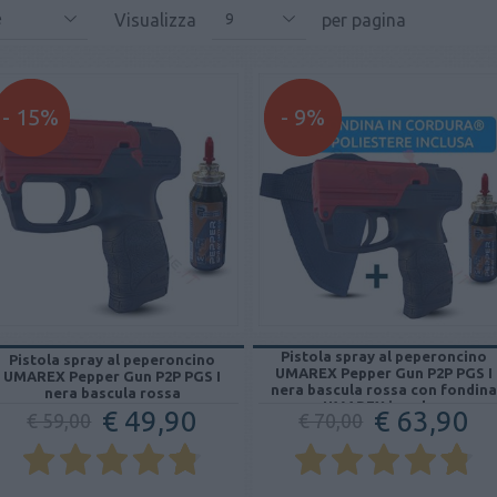
Visualizza
per pagina
e
9
- 15%
- 9%
Pistola spray al peperoncino
Pistola spray al peperoncino
UMAREX Pepper Gun P2P PGS I
UMAREX Pepper Gun P2P PGS I
nera bascula rossa con fondin
nera bascula rossa
UMAREX in nylon
€ 49,90
€ 63,90
€ 59,00
€ 70,00