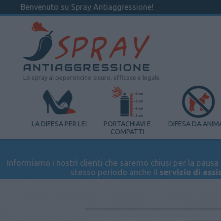
Benvenuto su Spray Antiaggressione!
Lo spray al peperoncino sicuro, efficace e legale
LA DIFESA PER LEI
PORTACHIAVI E
DIFESA DA ANIM
COMPATTI
Informiamo i nostri clienti che saremo chiusi per la pausa e
stesso periodo anche il
servizio di assi