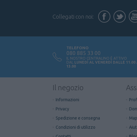
Collegati con noi:
TELEFONO
080 885 33 00
IL NOSTRO CENTRALINO È ATTIVO
DAL
LUNEDÌ AL VENERDÌ DALLE 11.00
13.00
Il negozio
Ass
Informazioni
Prof
Privacy
Dom
Spedizione e consegna
Mapp
Condizioni di utilizzo
Aiu
Contatti
Blo