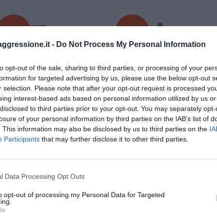
- 15%
- 16%
aggressione.it -
Do Not Process My Personal Information
to opt-out of the sale, sharing to third parties, or processing of your per
formation for targeted advertising by us, please use the below opt-out s
r selection. Please note that after your opt-out request is processed y
eing interest-based ads based on personal information utilized by us or
disclosed to third parties prior to your opt-out. You may separately opt-
losure of your personal information by third parties on the IAB’s list of
. This information may also be disclosed by us to third parties on the
IA
Pistola spray al peperoncino
Ricarica OC al peperoncino per
Participants
that may further disclose it to other third parties.
MAREX Pepper Gun P2P PGS II con
pistola spray UMAREX Pepper G
torcia con fondina da cintura in
P2P PGS 1 e 2
nylon
€ 72,90
€ 20,90
€ 85,80
€ 25,00
l Data Processing Opt Outs
to opt-out of processing my Personal Data for Targeted
ing.
In