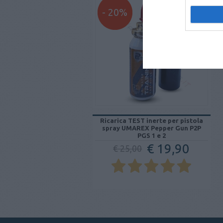
- 20%
Ricarica TEST inerte per pistola
spray UMAREX Pepper Gun P2P
PGS 1 e 2
€ 19,90
€ 25,00