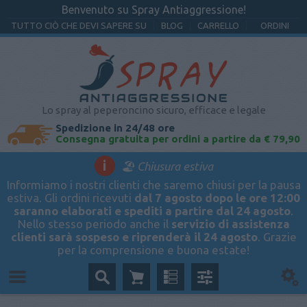
Benvenuto su Spray Antiaggressione!
TUTTO CIÒ CHE DEVI SAPERE SU
BLOG
CARRELLO
ORDINI
Lo spray al peperoncino sicuro, efficace e legale
Spedizione in 24/48 ore
Consegna gratuita per ordini a partire da € 79,90
i
🏖️ Chiusura estiva
Informiamo i nostri clienti che saremo chiusi per la pausa
estiva. Gli ordini ricevuti
dal 7 agosto dopo le ore 12:00
saranno elaborati e spediti a partire dal 24 agosto
.
Nello stesso periodo anche il
servizio di assistenza
clienti sarà sospeso e riprenderà il 24 agosto
. Grazie
per la comprensione e buona estate!