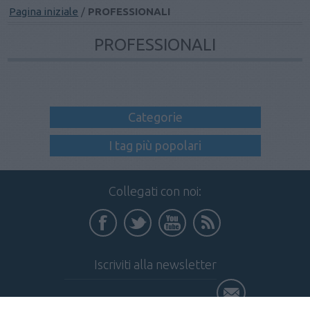
Pagina iniziale
/
PROFESSIONALI
PROFESSIONALI
Categorie
I tag più popolari
Collegati con noi:
Iscriviti alla newsletter