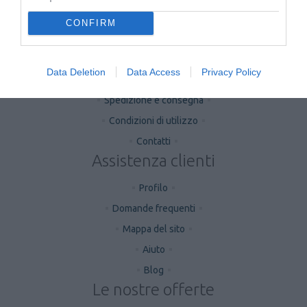
CONFIRM
Il negozio
Informazioni
Data Deletion
Data Access
Privacy Policy
Privacy
Spedizione e consegna
Condizioni di utilizzo
Contatti
Assistenza clienti
Profilo
Domande frequenti
Mappa del sito
Aiuto
Blog
Le nostre offerte