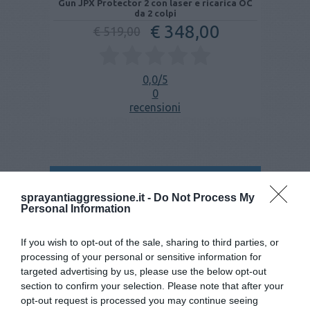
Gun JPX Protector 2 con laser e ricarica OC
da 2 colpi
€ 348,00
€ 519,00
0,0
/5
0
recensioni
Categorie
sprayantiaggressione.it -
Do Not Process My
I tag più popolari
Personal Information
If you wish to opt-out of the sale, sharing to third parties, or
Collegati con noi:
processing of your personal or sensitive information for
targeted advertising by us, please use the below opt-out
section to confirm your selection. Please note that after your
opt-out request is processed you may continue seeing