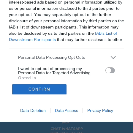
interest-based ads based on personal information utilized by
Iscriviti alla newsletter
us or personal information disclosed to third parties prior to
your opt-out. You may separately opt-out of the further
disclosure of your personal information by third parties on the
IAB’s list of downstream participants. This information may
also be disclosed by us to third parties on the
IAB’s List of
Downstream Participants
that may further disclose it to other
third parties.
Personal Data Processing Opt Outs
TELEFONO
080 885 33 00
I want to opt-out of processing my
IL NOSTRO CENTRALINO È ATTIVO
Personal Data for Targeted Advertising.
DAL
LUNEDÌ AL VENERDÌ DALLE 11.00 ALLE 13.00
Opted In
CONFIRM
EMAIL
info@sprayantiaggressione.it
Data Deletion
Data Access
Privacy Policy
CHAT WHATSAPP