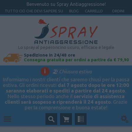
Benvenuto su Spray Antiaggressione!
TUTTO CIÒ CHE DEVI SAPERE SU
BLOG
CARRELLO
ORDINI
Lo spray al peperoncino sicuro, efficace e legale
Spedizione in 24/48 ore
Consegna gratuita per ordini a partire da € 79,90
i
🏖️ Chiusura estiva
Informiamo i nostri clienti che saremo chiusi per la pausa
estiva. Gli ordini ricevuti
dal 7 agosto dopo le ore 12:00
saranno elaborati e spediti a partire dal 24 agosto
.
Nello stesso periodo anche il
servizio di assistenza
clienti sarà sospeso e riprenderà il 24 agosto
. Grazie
per la comprensione e buona estate!