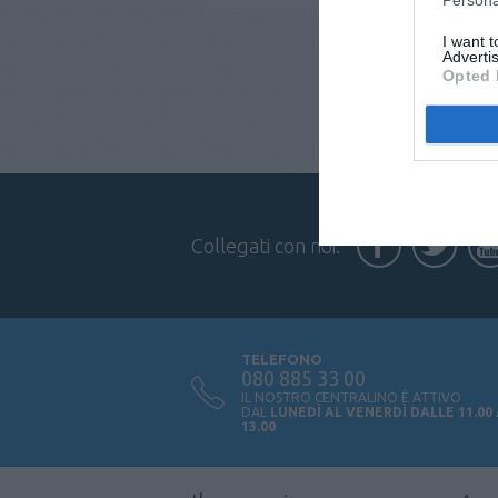
I want 
Advertis
Opted 
Collegati con noi:
TELEFONO
080 885 33 00
IL NOSTRO CENTRALINO È ATTIVO
DAL
LUNEDÌ AL VENERDÌ DALLE 11.00
13.00