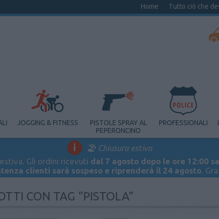
Home
Tutto ciò che de
ALI
JOGGING & FITNESS
PISTOLE SPRAY AL
PROFESSIONALI
PEPERONCINO
i
🏖️ Chiusura estiva
stiva. Gli ordini ricevuti
dal 7 agosto dopo le ore 12:00 sa
stenza clienti sarà sospeso e riprenderà il 24 agosto
. Gr
TTI CON TAG "PISTOLA"