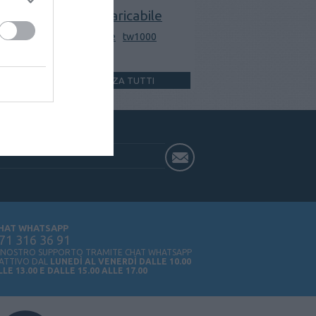
ricaricabile
porta spray
rosa / pink
sabre
tw1000
usa e getta
VISUALIZZA TUTTI
HAT WHATSAPP
71 316 36 91
L NOSTRO SUPPORTO TRAMITE CHAT WHATSAPP
 ATTIVO DAL
LUNEDÌ AL VENERDÌ DALLE 10.00
LLE 13.00 E DALLE 15.00 ALLE 17.00