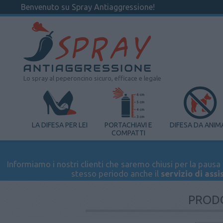
Benvenuto su Spray Antiaggressione!
Lo spray al peperoncino sicuro, efficace e legale
LA DIFESA PER LEI
PORTACHIAVI E
DIFESA DA ANIM
COMPATTI
Informiamo i nostri clienti che saremo chiusi per la pausa e
stesso periodo anche il
servizio di assi
PRODO