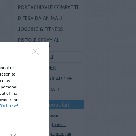
PORTACHIAVI E COMPATTI
DIFESA DA ANIMALI
JOGGING & FITNESS
PISTOLE SPRAY AL
PEPERONCINO
PROFESSIONALI
LINEA DEFENDER
sonal or
ection to
ACCESSORI E RICARICHE
ou may
 personal
OFFERTE SPECIALI
out of the
 downstream
I tag più popolari
B’s List of
asp
balistico
classic
conico
diva
fondina
nero
mimetico
pepper gun