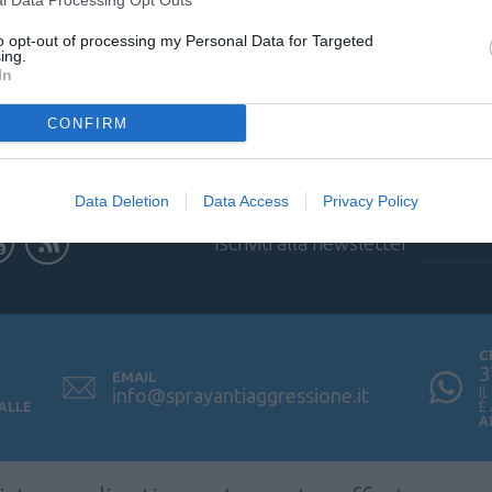
to opt-out of processing my Personal Data for Targeted
ing.
In
CONFIRM
Data Deletion
Data Access
Privacy Policy
Iscriviti alla newsletter
C
3
EMAIL
info@sprayantiaggressione.it
I
 ALLE
È
A