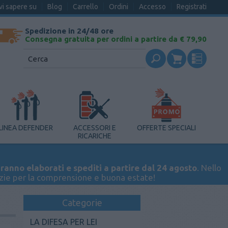
vi sapere su
Blog
Carrello
Ordini
Accesso
Registrati
Spedizione in 24/48 ore
Consegna gratuita per ordini a partire da € 79,90
LINEA DEFENDER
ACCESSORI E
OFFERTE SPECIALI
RICARICHE
ranno elaborati e spediti a partire dal 24 agosto
. Nello
azie per la comprensione e buona estate!
Categorie
LA DIFESA PER LEI