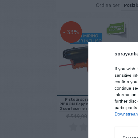
Ordina per
- 33%
sprayanti
If you wish 
sensitive in
confirm you
continue se
information 
Pistola spray al peperoncino
further disc
PIEXON Pepper Gun JPX Protector
participants
2 con laser e ricarica OC da 2 colpi
Downstream 
€ 348,00
€ 519,00
Persona