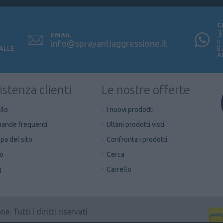
C
3
EMAIL
info@sprayantiaggressione.it
I
 ALLE
È
A
istenza clienti
Le nostre offerte
ilo
I nuovi prodotti
ande frequenti
Ultimi prodotti visti
a del sito
Confronta i prodotti
to
Cerca
g
Carrello
 Tutti i diritti riservati