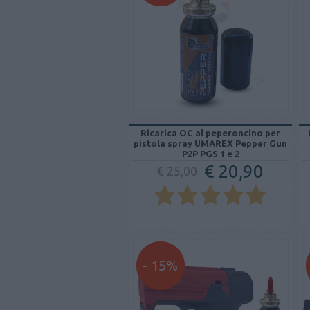
Ricarica OC al peperoncino per
pistola spray UMAREX Pepper Gun
P2P PGS 1 e 2
€ 20,90
€ 25,00
- 15%