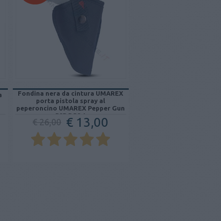
Fondina nera da cintura UMAREX
a
porta pistola spray al
peperoncino UMAREX Pepper Gun
P2P PGS 1
€ 13,00
€ 26,00