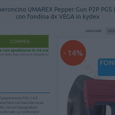
peperoncino UMAREX Pepper Gun P2P PGS I 
con fondina dx VEGA in kydex
IMMAGINE
DES
e con spedizione in 24 ore
- 14%
ori della disponibilità di magazzino)
l peperoncino PGS 1 è il
one nera con bascula rossa,
abile, con un’impugnatura
a dorsale. La confezione