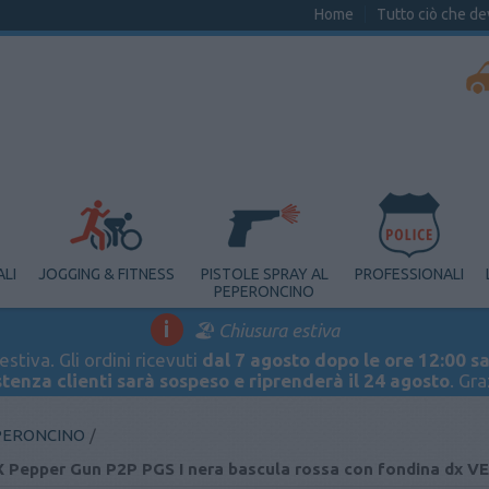
Home
Tutto ciò che de
ALI
JOGGING & FITNESS
PISTOLE SPRAY AL
PROFESSIONALI
PEPERONCINO
i
🏖️ Chiusura estiva
stiva. Gli ordini ricevuti
dal 7 agosto dopo le ore 12:00 sa
stenza clienti sarà sospeso e riprenderà il 24 agosto
. Gr
EPERONCINO
/
 Pepper Gun P2P PGS I nera bascula rossa con fondina dx V