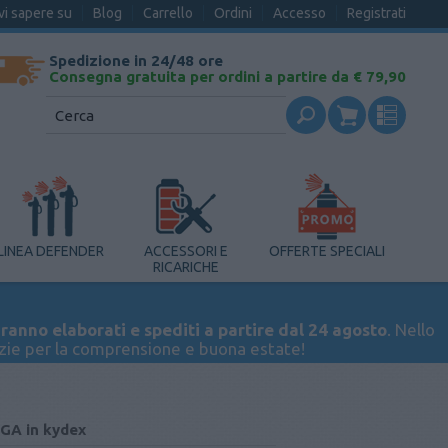
vi sapere su
Blog
Carrello
Ordini
Accesso
Registrati
Spedizione in 24/48 ore
Consegna gratuita per ordini a partire da € 79,90
LINEA DEFENDER
ACCESSORI E
OFFERTE SPECIALI
RICARICHE
ranno elaborati e spediti a partire dal 24 agosto
. Nello
azie per la comprensione e buona estate!
EGA in kydex