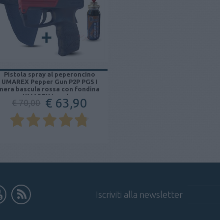
Pistola spray al peperoncino
UMAREX Pepper Gun P2P PGS I
nera bascula rossa con fondina
UMAREX in nylon
€ 63,90
€ 70,00
Iscriviti alla newsletter