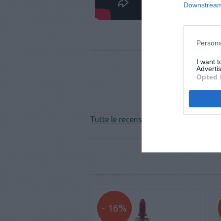
Downstream 
Persona
I want 
Advertis
Opted 
Tutte le recensioni >
- 16%