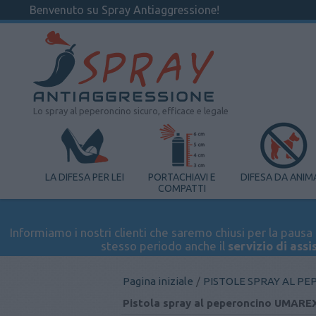
Benvenuto su Spray Antiaggressione!
Lo spray al peperoncino sicuro, efficace e legale
LA DIFESA PER LEI
PORTACHIAVI E
DIFESA DA ANIM
COMPATTI
Informiamo i nostri clienti che saremo chiusi per la pausa e
stesso periodo anche il
servizio di assi
Pagina iniziale
/
PISTOLE SPRAY AL P
Pistola spray al peperoncino UMAREX