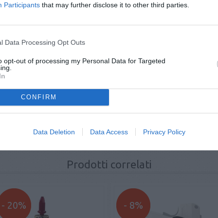
Participants
that may further disclose it to other third parties.
Domande e risposte sul prodotto
l Data Processing Opt Outs
to opt-out of processing my Personal Data for Targeted
FAI UNA DOMANDA
ing.
In
...
CONFIRM
Recensioni certificate sul prodotto
Tag del prodotto
Data Deletion
Data Access
Privacy Policy
pepper gun
(4)
,
ricaricabile
(28)
,
balistico
(13)
,
nero
(25)
,
fondina
(8)
Prodotti correlati
- 20%
- 8%