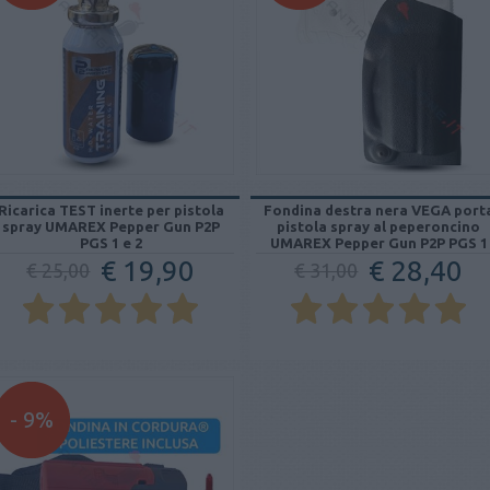
Ricarica TEST inerte per pistola
Fondina destra nera VEGA port
spray UMAREX Pepper Gun P2P
pistola spray al peperoncino
PGS 1 e 2
UMAREX Pepper Gun P2P PGS 1
€ 19,90
€ 28,40
€ 25,00
€ 31,00
- 9%