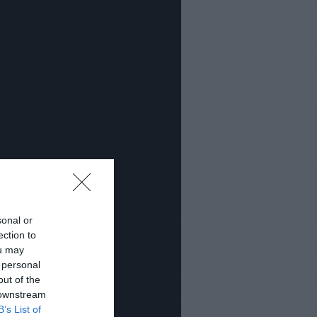
sonal or
ection to
ou may
 personal
out of the
 downstream
B’s List of