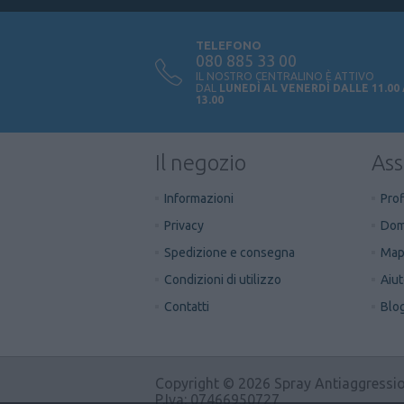
TELEFONO
080 885 33 00
IL NOSTRO CENTRALINO È ATTIVO
DAL
LUNEDÌ AL VENERDÌ DALLE 11.00
13.00
Il negozio
Ass
Informazioni
Prof
Privacy
Dom
Spedizione e consegna
Mapp
Condizioni di utilizzo
Aiu
Contatti
Blo
Copyright © 2026 Spray Antiaggressione.
P.Iva: 07466950727